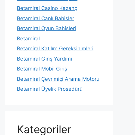
Betamiral Casino Kazanç
Betamiral Canlı Bahisler
Betamiral Oyun Bahisleri
Betamiral
Betamiral Katılım Gereksinimleri
Betamiral Giriş Yardımı
Betamiral Mobil Giriş
Betamiral Çevrimiçi Arama Motoru
Betamiral Üyelik Prosedürü
Kategoriler