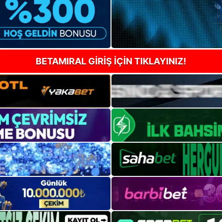
BETAMIRAL GİRİŞ İÇİN TIKLAYINIZ!