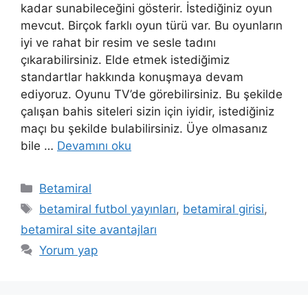
kadar sunabileceğini gösterir. İstediğiniz oyun
mevcut. Birçok farklı oyun türü var. Bu oyunların
iyi ve rahat bir resim ve sesle tadını
çıkarabilirsiniz. Elde etmek istediğimiz
standartlar hakkında konuşmaya devam
ediyoruz. Oyunu TV’de görebilirsiniz. Bu şekilde
çalışan bahis siteleri sizin için iyidir, istediğiniz
maçı bu şekilde bulabilirsiniz. Üye olmasanız
bile …
Devamını oku
Kategoriler
Betamiral
Etiketler
betamiral futbol yayınları
,
betamiral girisi
,
betamiral site avantajları
Yorum yap