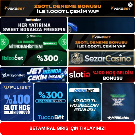
×
BETAMIRAL GİRİŞ İÇİN TIKLAYINIZ!