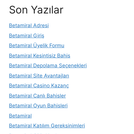
Son Yazılar
Betamiral Adresi
Betamiral Giriş
Betamiral Üyelik Formu
Betamiral Kesintisiz Bahis
Betamiral Depolama Seçenekleri
Betamiral Site Avantajları
Betamiral Casino Kazanç
Betamiral Canlı Bahisler
Betamiral Oyun Bahisleri
Betamiral
Betamiral Katılım Gereksinimleri