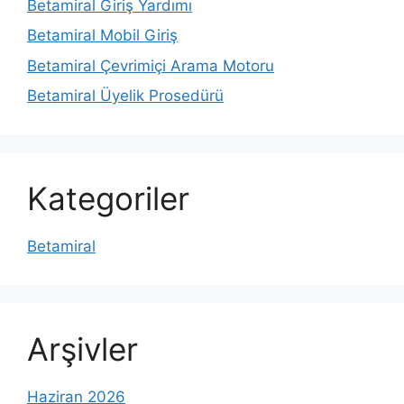
Betamiral Giriş Yardımı
Betamiral Mobil Giriş
Betamiral Çevrimiçi Arama Motoru
Betamiral Üyelik Prosedürü
Kategoriler
Betamiral
Arşivler
Haziran 2026