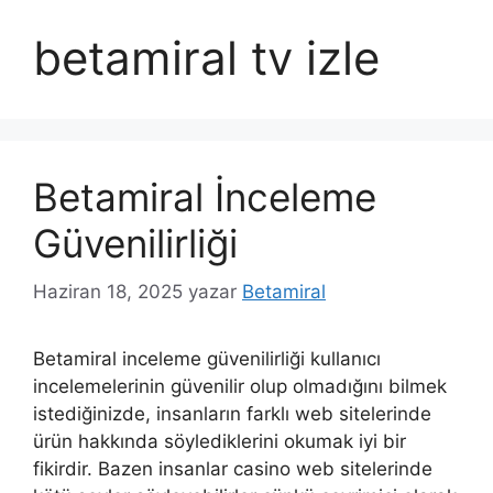
betamiral tv izle
Betamiral İnceleme
Güvenilirliği
Haziran 18, 2025
yazar
Betamiral
Betamiral inceleme güvenilirliği kullanıcı
incelemelerinin güvenilir olup olmadığını bilmek
istediğinizde, insanların farklı web sitelerinde
ürün hakkında söylediklerini okumak iyi bir
fikirdir. Bazen insanlar casino web sitelerinde