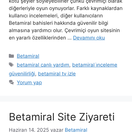
kötü şeyler söyleyebilirler çünkü çevrimiçi olarak
diğerleriyle oyun oynuyorlar. Farklı kaynaklardan
kullanıcı incelemeleri, diğer kullanıcıların
Betamiral bahisleri hakkında güvenilir bilgi
almasına yardımcı olur. Çevrimiçi oyun sitesinin
en yararlı özelliklerinden …
Devamını oku
Kategoriler
Betamiral
Etiketler
betamiral canlı yardım
,
betamiral i̇nceleme
güvenilirliği
,
betamiral tv izle
Yorum yap
Betamiral Site Ziyareti
Haziran 14, 2025
yazar
Betamiral