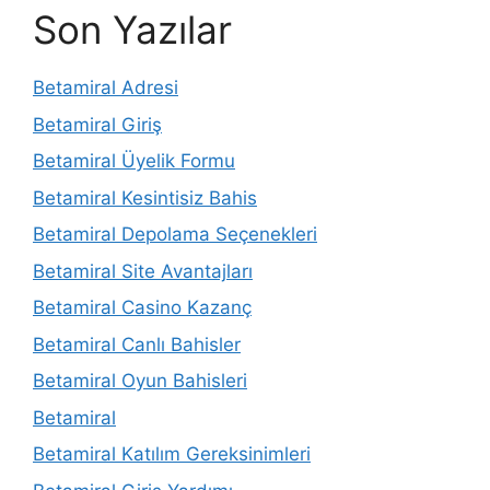
Son Yazılar
Betamiral Adresi
Betamiral Giriş
Betamiral Üyelik Formu
Betamiral Kesintisiz Bahis
Betamiral Depolama Seçenekleri
Betamiral Site Avantajları
Betamiral Casino Kazanç
Betamiral Canlı Bahisler
Betamiral Oyun Bahisleri
Betamiral
Betamiral Katılım Gereksinimleri