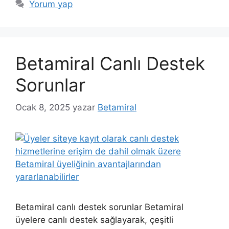
Yorum yap
Betamiral Canlı Destek
Sorunlar
Ocak 8, 2025
yazar
Betamiral
Betamiral canlı destek sorunlar Betamiral
üyelere canlı destek sağlayarak, çeşitli